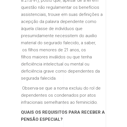
8.213/91), posto que, apesar de a lei em
questão não regulamentar os benefícios
assistenciais, trouxe em suas definições a
acepção da palavra dependente como
àquela classe de indivíduos que
presumidamente necessitem do auxílio
material do segurado falecido, a saber,
os filhos menores de 21 anos, os
filhos maiores inválidos ou que tenha
deficiência intelectual ou mental ou
deficiência grave como dependentes da
segurada falecida.
​ ​Observa-se que a noma excluiu do rol de
dependentes os condenados por atos
infracionais semelhantes ao feminicídio.
QUAIS OS REQUISITOS PARA RECEBER A
PENSÃO ESPECIAL
?