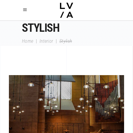
STYLISH
Home
|
Interior
|
Stylish