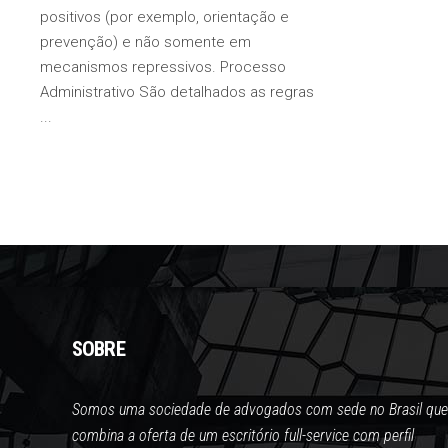
positivos (por exemplo, orientação e
prevenção) e não somente em
mecanismos repressivos. Processo
Administrativo São detalhados as regras
SOBRE
Somos uma sociedade de advogados com sede no Brasil que
combina a oferta de um escritório full-service com perfil