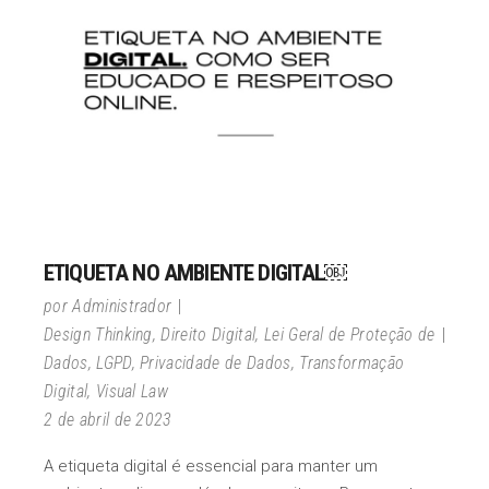
ETIQUETA NO AMBIENTE DIGITAL￼
por
Administrador
Design Thinking
,
Direito Digital
,
Lei Geral de Proteção de
Dados
,
LGPD
,
Privacidade de Dados
,
Transformação
Digital
,
Visual Law
2 de abril de 2023
A etiqueta digital é essencial para manter um