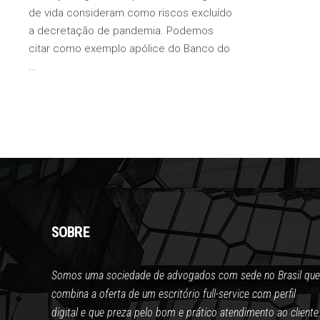
de vida consideram como riscos excluído
a decretação de pandemia. Podemos
citar como exemplo apólice do Banco do
SOBRE
Somos uma sociedade de advogados com sede no Brasil que
combina a oferta de um escritório full-service com perfil
digital e que preza pelo bom e prático atendimento ao cliente