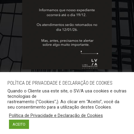
POLÍTICA DE PRIVACIDADE E DECLARAÇÃO DE COOKIES
Quando o Cliente usa este site, o SV/A usa cookies e outras
tecnologias de
rastreamento ("Cookies";). Ao clicar em “Aceito”, você da
seu consentimento para a utilização destes Cookies.
Política de Privacidade e Declaração de Cookies
ACEITO
LinkedIn
Instagram
Podcast
Youtube