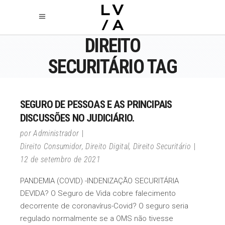
DIREITO
SECURITÁRIO TAG
SEGURO DE PESSOAS E AS PRINCIPAIS
DISCUSSÕES NO JUDICIÁRIO.
por
Administrador
Direito Consumidor
,
Direito Digital
,
Direito Securitário
12 de setembro de 2021
PANDEMIA (COVID) -INDENIZAÇÃO SECURITÁRIA
DEVIDA? O Seguro de Vida cobre falecimento
decorrente de coronavírus-Covid? O seguro seria
regulado normalmente se a OMS não tivesse