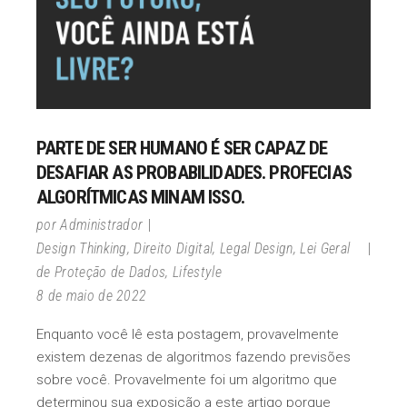
PARTE DE SER HUMANO É SER CAPAZ DE
DESAFIAR AS PROBABILIDADES. PROFECIAS
ALGORÍTMICAS MINAM ISSO.
por
Administrador
Design Thinking
,
Direito Digital
,
Legal Design
,
Lei Geral
de Proteção de Dados
,
Lifestyle
8 de maio de 2022
Enquanto você lê esta postagem, provavelmente
existem dezenas de algoritmos fazendo previsões
sobre você. Provavelmente foi um algoritmo que
determinou sua exposição a este artigo porque