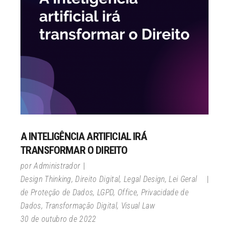
A INTELIGÊNCIA ARTIFICIAL IRÁ
TRANSFORMAR O DIREITO
por
Administrador
Design Thinking
,
Direito Digital
,
Legal Design
,
Lei Geral
de Proteção de Dados
,
LGPD
,
Office
,
Privacidade de
Dados
,
Transformação Digital
,
Visual Law
30 de outubro de 2022