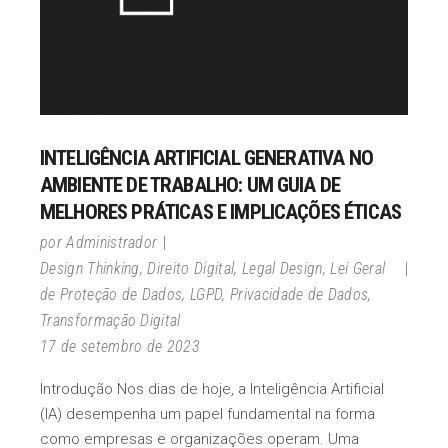
INTELIGÊNCIA ARTIFICIAL GENERATIVA NO
AMBIENTE DE TRABALHO: UM GUIA DE
MELHORES PRÁTICAS E IMPLICAÇÕES ÉTICAS
por
Administrador
Design Thinking
,
Direito Digital
,
Legal Design
,
Lei Geral
de Proteção de Dados
,
LGPD
,
Privacidade de Dados
,
Transformação Digital
17 de setembro de 2023
Introdução Nos dias de hoje, a Inteligência Artificial
(IA) desempenha um papel fundamental na forma
como empresas e organizações operam. Uma