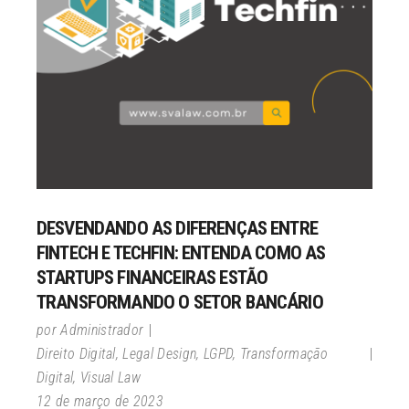
DESVENDANDO AS DIFERENÇAS ENTRE
FINTECH E TECHFIN: ENTENDA COMO AS
STARTUPS FINANCEIRAS ESTÃO
TRANSFORMANDO O SETOR BANCÁRIO
por
Administrador
Direito Digital
,
Legal Design
,
LGPD
,
Transformação
Digital
,
Visual Law
12 de março de 2023