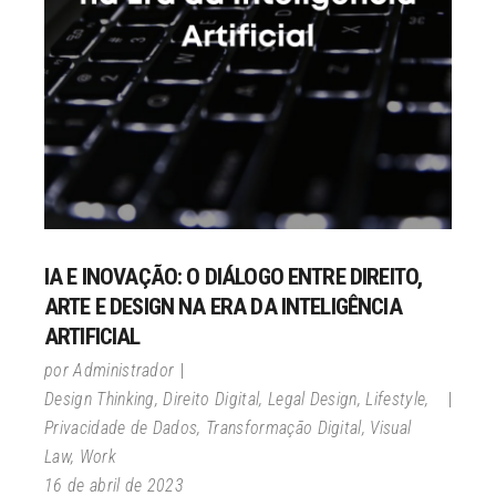
IA E INOVAÇÃO: O DIÁLOGO ENTRE DIREITO,
ARTE E DESIGN NA ERA DA INTELIGÊNCIA
ARTIFICIAL
por
Administrador
Design Thinking
,
Direito Digital
,
Legal Design
,
Lifestyle
,
Privacidade de Dados
,
Transformação Digital
,
Visual
Law
,
Work
16 de abril de 2023