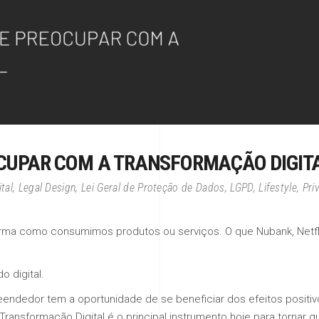
OCUPAR COM A TRANSFORMAÇÃO DIGIT
ital
,
Legal Design
,
Lei Geral de Proteção de Dados
,
LGPD
,
Lifestyle
,
Pri
a como consumimos produtos ou serviços. O que Nubank, Netflix, 
o digital.
eendedor tem a oportunidade de se beneficiar dos efeitos positiv
 Transformação Digital é o principal instrumento hoje para tornar