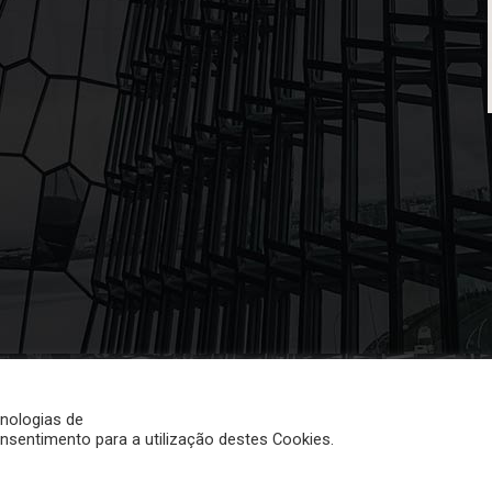
cnologias de
onsentimento para a utilização destes Cookies.
Link