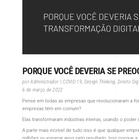
PORQUE VOCÊ DEVERIA SE PRE
por
Administrador
COVID-19
,
Design Thinking
,
Direito Dig
6 de março de 2022
Pense em todas as empresas que revolucionaram a form
empresas têm em comum?
Elas transformaram indústrias inteiras, usando o poder d
A parte mais incrível de tudo isso é que qualquer empr
milhões ou esperar anos pelo resultado. Isso porque a