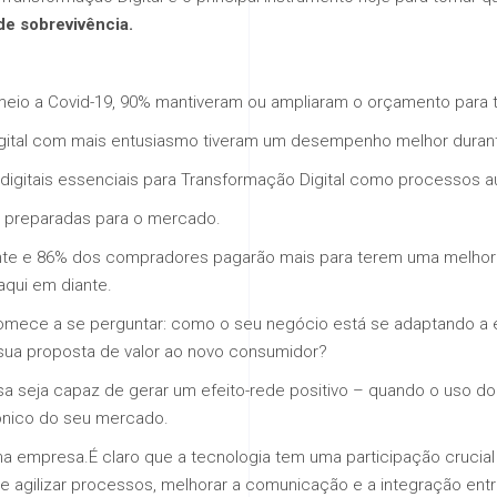
de sobrevivência.
meio a Covid-19, 90% mantiveram ou ampliaram o orçamento para t
igital com mais entusiasmo tiveram um desempenho melhor duran
itais essenciais para Transformação Digital como processos au
 preparadas para o mercado.
ente e 86% dos compradores pagarão mais para terem uma melhor e
aqui em diante.
omece a se perguntar: como o seu negócio está se adaptando a
 sua proposta de valor ao novo consumidor?
a seja capaz de gerar um efeito-rede positivo – quando o uso d
ônico do seu mercado.
 empresa.É claro que a tecnologia tem uma participação crucia
 e agilizar processos, melhorar a comunicação e a integração ent