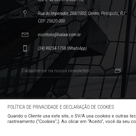
Rua do Imperador, 288/1002, Centro, Petrópolis, RJ
CEP: 25620-000
escritorio@lvalaw.com.br
(24) 99254-1758 (WhatsApp)
POLÍTICA DE PRIVACIDADE E DECLARAÇÃO DE COOKIES
Quando o Cliente usa este site, o SV/A usa cookies e outras te
rastreamento ("Cookies";). Ao clicar em “Aceito”, você da seu c