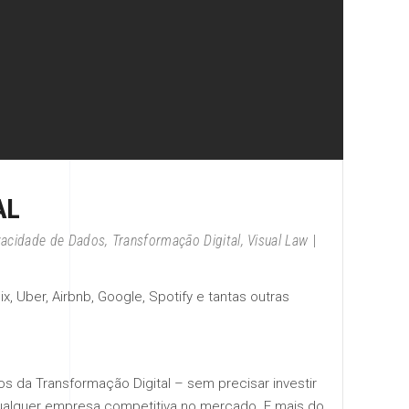
AL
vacidade de Dados
,
Transformação Digital
,
Visual Law
Uber, Airbnb, Google, Spotify e tantas outras
os da Transformação Digital – sem precisar investir
 qualquer empresa competitiva no mercado. E mais do