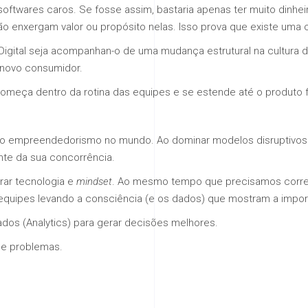
softwares caros. Se fosse assim, bastaria apenas ter muito dinhe
o enxergam valor ou propósito nelas. Isso prova que existe uma 
igital seja acompanhan-o de uma mudança estrutural na cultura da
 novo consumidor.
omeça dentro da rotina das equipes e se estende até o produto fin
do empreendedorismo no mundo. Ao dominar modelos disruptivos com
te da sua concorrência.
grar tecnologia e
mindset
. Ao mesmo tempo que precisamos correr 
equipes levando a consciência (e os dados) que mostram a import
ados (Analytics) para gerar decisões melhores.
de problemas.