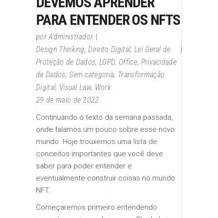
DEVEMOS APRENDER
PARA ENTENDER OS NFTS
por
Administrador
Design Thinking
,
Direito Digital
,
Lei Geral de
Proteção de Dados
,
LGPD
,
Office
,
Privacidade
de Dados
,
Sem categoria
,
Transformação
Digital
,
Visual Law
,
Work
29 de maio de 2022
Continuando o texto da semana passada,
onde falamos um pouco sobre esse novo
mundo. Hoje trouxemos uma lista de
conceitos importantes que você deve
saber para poder entender e
eventualmente construir coisas no mundo
NFT.
Começaremos primeiro entendendo