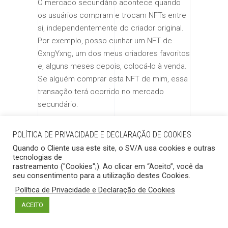
O mercado secundário acontece quando
os usuários compram e trocam NFTs entre
si, independentemente do criador original.
Por exemplo, posso cunhar um NFT de
GxngYxng, um dos meus criadores favoritos
e, alguns meses depois, colocá-lo à venda.
Se alguém comprar esta NFT de mim, essa
transação terá ocorrido no mercado
secundário.
16. Airdrop
POLÍTICA DE PRIVACIDADE E DECLARAÇÃO DE COOKIES
Airdrop é uma distribuição de NFTs,
Quando o Cliente usa este site, o SV/A usa cookies e outras
geralmente gratuita, para proprietários
tecnologias de
específicos de uma determinada coleção.
rastreamento ("Cookies";). Ao clicar em “Aceito”, você da
seu consentimento para a utilização destes Cookies.
Por exemplo, todos os proprietários do
Política de Privacidade e Declaração de Cookies
Bored Apes receberam gratuitamente uma
coleção de cães companheiros para seus
ACEITO
Apes
.