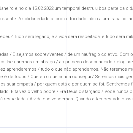
Janeiro e no dia 15.02.2022 um temporal destruiu boa parte da ci
esente. A solidariedade aflorou e foi dado início a um trabalho inc
eceu? Tudo será legado, e a vida será respeitada, e tudo será mi
das / E sejamos sobreviventes / de um naufrágio coletivo. Com 
 nós lhe daremos um abraço / ao primeiro desconhecido / elogiar
ez aprenderemos / tudo o que não aprendemos. Não teremos mais
ue é de todos / Que eu o que nunca consegui / Seremos mais ge
Vamos suar empatia / por quem está e por quem se foi. Sentiremos
do. E talvez o velho pobre / Era Deus disfarçado / Você nunca 
será respeitada / A vida que vencemos. Quando a tempestade passar