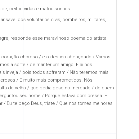
dade, ceifou vidas e matou sonhos.
ansável dos voluntários civis, bombeiros, militares,
lagre, responde esse maravilhoso poema do artista
o coração choroso / e o destino abençoado / Vamos
emos a sorte / de manter um amigo. E aí nós
 inveja / pois todos sofreram / Não teremos mais
nerosos / E muito mais comprometidos. Nós
 falta do velho / que pedia peso no mercado / de quem
perguntou seu nome / Porque estava com pressa. E
 / Eu te peço Deus, triste / Que nos tornes melhores