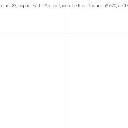
o art. 3º, caput, e art. 4º, caput, incs. I e II, da Portaria nº 620, 
.