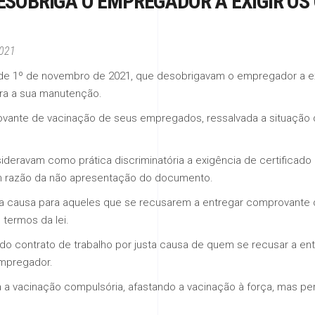
DESOBRIGA O EMPREGADOR A EXIGIR O
2021
 de 1º de novembro de 2021, que desobrigavam o empregador a e
ra a sua manutenção.
ovante de vacinação de seus empregados, ressalvada a situaçã
ravam como prática discriminatória a exigência de certificado 
em razão da não apresentação do documento.
ta causa para aqueles que se recusarem a entregar comprovante d
termos da lei.
 do contrato de trabalho por justa causa de quem se recusar a 
empregador.
 a vacinação compulsória, afastando a vacinação à força, mas per