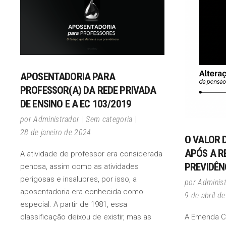
APOSENTADORIA PARA
PROFESSOR(A) DA REDE PRIVADA
DE ENSINO E A EC 103/2019
por
Administrador
Sem categoria
28 de janeiro de 2024
O VALOR 
APÓS A R
A atividade de professor era considerada
PREVIDÊN
penosa, assim como as atividades
perigosas e insalubres, por isso, a
por
Adminis
aposentadoria era conhecida como
9 de abril d
especial. A partir de 1981, essa
classificação deixou de existir, mas as
A Emenda Co