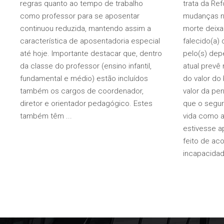
regras quanto ao tempo de trabalho
trata da Re
como professor para se aposentar
mudanças n
continuou reduzida, mantendo assim a
morte deixa
característica de aposentadoria especial
falecido(a) 
até hoje. Importante destacar que, dentro
pelo(s) dep
da classe do professor (ensino infantil,
atual prevê 
fundamental e médio) estão incluídos
do valor do
também os cargos de coordenador,
valor da pe
diretor e orientador pedagógico. Estes
que o segur
também têm
vida como a
estivesse a
feito de ac
incapacida