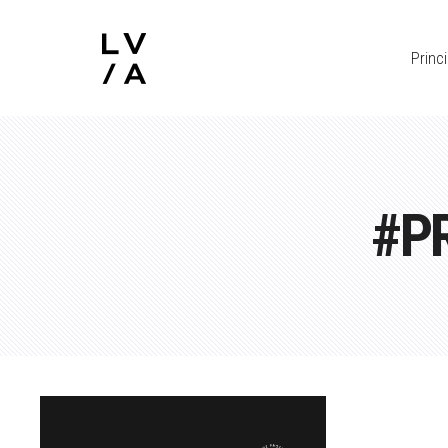
Princi
#P