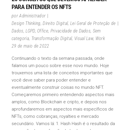
PARA ENTENDER OS NFTS
por
Administrador
Design Thinking
,
Direito Digital
,
Lei Geral de Proteção de
Dados
,
LGPD
,
Office
,
Privacidade de Dados
,
Sem
categoria
,
Transformação Digital
,
Visual Law
,
Work
29 de maio de 2022
Continuando o texto da semana passada, onde
falamos um pouco sobre esse novo mundo. Hoje
trouxemos uma lista de conceitos importantes que
você deve saber para poder entender e
eventualmente construir coisas no mundo NFT.
Começaremos primeiro entendendo aspectos mais
amplos, como Blockchain e cripto, e depois nos
aprofundaremos em aspectos mais específicos de
NFTs, como cobranças, royalties e mercado
secundário. Vamos lá: 1. Hash Hash é o resultado da