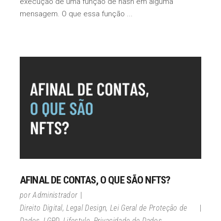
execução de uma função de hash em alguma
mensagem. O que essa função
AFINAL DE CONTAS, O QUE SÃO NFTS?
por
Administrador
Direito Digital
,
Legal Design
,
Lei Geral de Proteção de
Dados
,
LGPD
,
Lifestyle
,
Privacidade de Dados
,