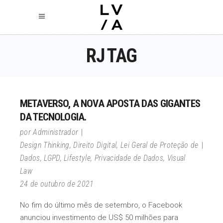
RJ TAG
METAVERSO, A NOVA APOSTA DAS GIGANTES
DA TECNOLOGIA.
por
Administrador
Design Thinking
,
Direito Digital
,
Lei Geral de Proteção de
Dados
,
LGPD
,
Lifestyle
,
Privacidade de Dados
,
Visual
Law
24 de outubro de 2021
No fim do último mês de setembro, o Facebook
anunciou investimento de US$ 50 milhões para