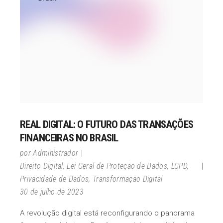
REAL DIGITAL: O FUTURO DAS TRANSAÇÕES
FINANCEIRAS NO BRASIL
por
Administrador
Direito Digital
,
Lei Geral de Proteção de Dados
,
LGPD
,
Privacidade de Dados
,
Transformação Digital
30 de julho de 2023
A revolução digital está reconfigurando o panorama