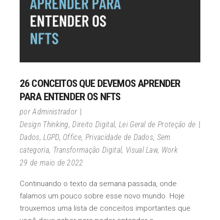
26 CONCEITOS QUE DEVEMOS APRENDER
PARA ENTENDER OS NFTS
por
Administrador
Design Thinking
,
Direito Digital
,
Lei Geral de Proteção de
Dados
,
LGPD
,
Office
,
Privacidade de Dados
,
Sem
categoria
,
Transformação Digital
,
Visual Law
,
Work
29 de maio de 2022
Continuando o texto da semana passada, onde
falamos um pouco sobre esse novo mundo. Hoje
trouxemos uma lista de conceitos importantes que