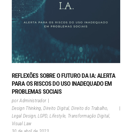
REFLEXÕES SOBRE O FUTURO DA IA: ALERTA
PARA OS RISCOS DO USO INADEQUADO EM
PROBLEMAS SOCIAIS
por
Administrador
Design Thinking
,
Direito Digital
,
Direito do Trabalho
,
Legal Design
,
LGPD
,
Lifestyle
,
Transformação Digital
,
Visual Law
30 de abril de 2023