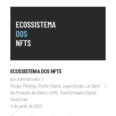
ECOSSISTEMA DOS NFTS
por
Administrador
Design Thinking
,
Direito Digital
,
Legal Design
,
Lei Geral
de Proteção de Dados
,
LGPD
,
Transformação Digital
,
Visual Law
5 de junho de 2022