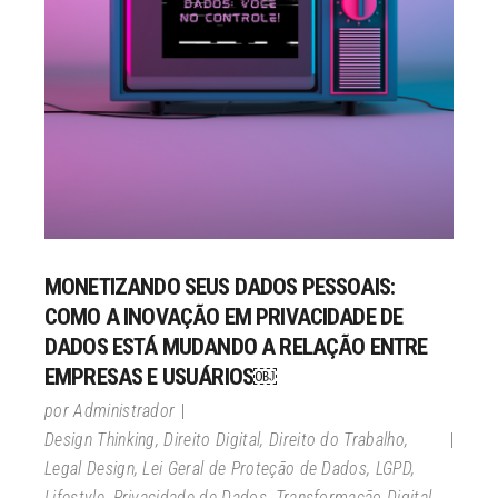
MONETIZANDO SEUS DADOS PESSOAIS:
COMO A INOVAÇÃO EM PRIVACIDADE DE
DADOS ESTÁ MUDANDO A RELAÇÃO ENTRE
EMPRESAS E USUÁRIOS￼
por
Administrador
Design Thinking
,
Direito Digital
,
Direito do Trabalho
,
Legal Design
,
Lei Geral de Proteção de Dados
,
LGPD
,
Lifestyle
,
Privacidade de Dados
,
Transformação Digital