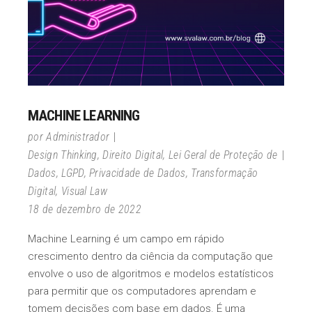
MACHINE LEARNING
por
Administrador
Design Thinking
,
Direito Digital
,
Lei Geral de Proteção de
Dados
,
LGPD
,
Privacidade de Dados
,
Transformação
Digital
,
Visual Law
18 de dezembro de 2022
Machine Learning é um campo em rápido
crescimento dentro da ciência da computação que
envolve o uso de algoritmos e modelos estatísticos
para permitir que os computadores aprendam e
tomem decisões com base em dados. É uma